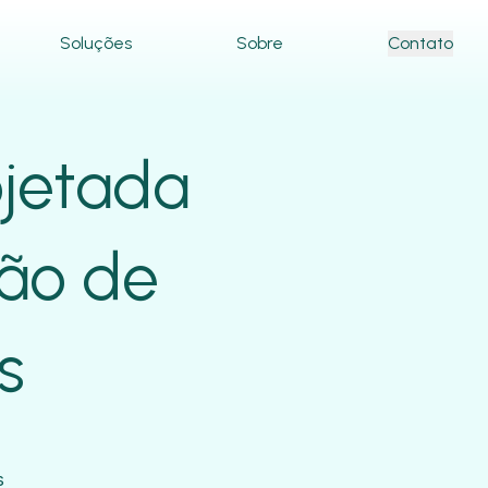
Soluções
Sobre
Contato
ojetada
tão de
s
s